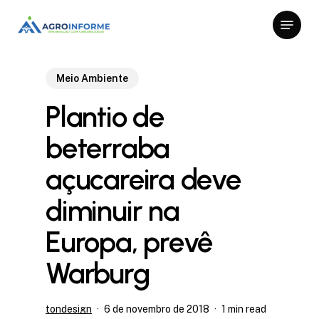
Skip
Menu
to
Close
main
Menu
content
Meio Ambiente
Plantio de
beterraba
açucareira deve
diminuir na
Europa, prevê
Warburg
tondesign
6 de novembro de 2018
1 min read