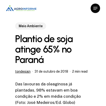
Skip
Menu
to
Close
main
Menu
content
Meio Ambiente
Plantio de soja
atinge 65% no
Paraná
tondesign
31 de outubro de 2018
2 min read
Das lavouras da oleaginosa já
plantadas, 98% estavam em boa
condição e 2% em média condição
(Foto: José Medeiros/Ed. Globo)