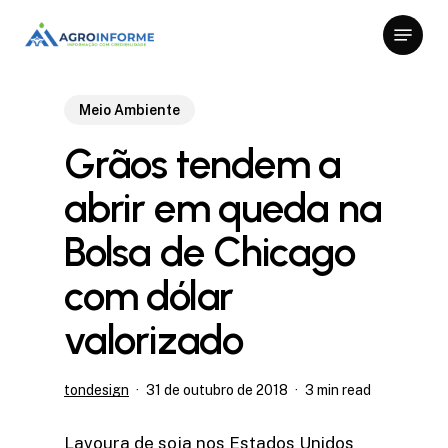
Skip
Menu
to
Close
main
Menu
content
Meio Ambiente
Grãos tendem a
abrir em queda na
Bolsa de Chicago
com dólar
valorizado
tondesign
31 de outubro de 2018
3 min read
Lavoura de soja nos Estados Unidos