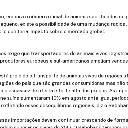
, embora o número oficial de animais sacrificados no p
equeno, existe a possibilidade de uma mudança radical
 o que teria impacto sobre o mercado global.
ês exige que transportadores de animais vivos registre
: produtores europeus e sul-americanos ampliam vendas
stá proibido o transporte de animais vivos de regiões a
regiões do país que são grandes consumidoras mas não
do escassez de oferta e forte alta dos preços. As imp
rne suína aumentaram 10% em agosto ante igual períod
 refletindo esses desequilíbrios regionais, diz o Raboba
essas importações devem continuar crescendo de forma
 podem superar os níveis de 2017. O Rabobank também e