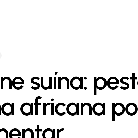
ne suína: pes
na africana p
entar