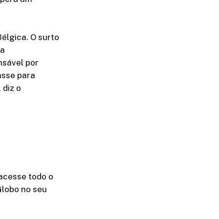
élgica. O surto
ta
nsável por
asse para
 diz o
acesse todo o
Globo no seu