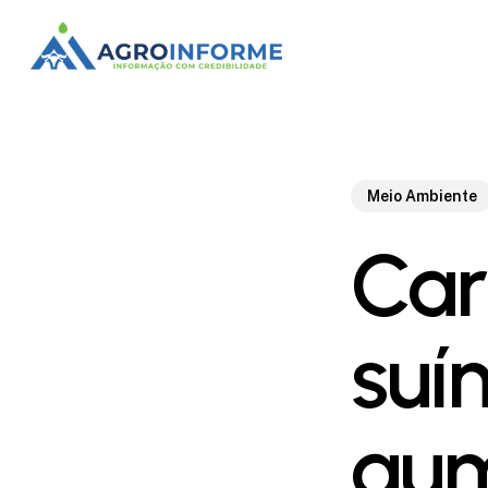
Skip
to
main
content
Meio Ambiente
Car
suí
aum