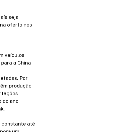
aís seja
 na oferta nos
m veículos
 para a China
fetadas. Por
 têm produção
ortações
o do ano
nk.
 constante até
spera um