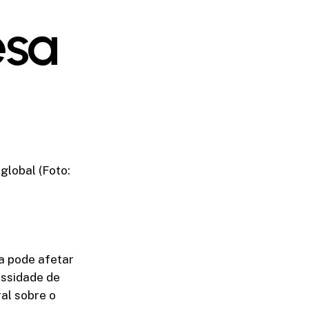
esa
global (Foto:
na pode afetar
essidade de
al sobre o