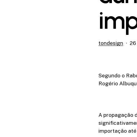
imp
tondesign
26
Segundo o Rabo
Rogério Albuque
A propagação da
significativame
importação até 