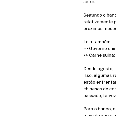
setor.
Segundo o banco
relativamente p
próximos meses,
Leia também:
>> Governo chin
>> Carne suína
Desde agosto, e
isso, algumas 
estão enfrentan
chinesas de ca
passado, talvez
Para o banco, 
o fim do ano e