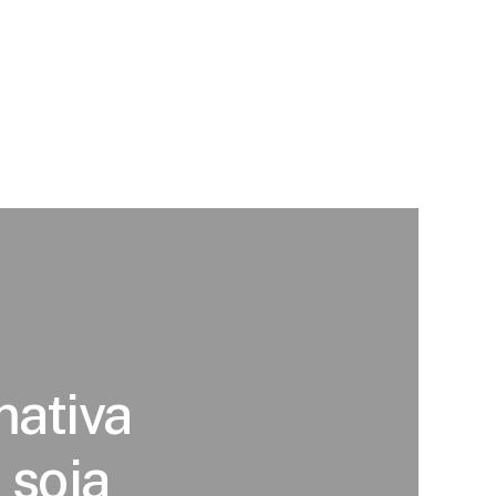
mativa
 soja