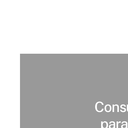
Consu
para