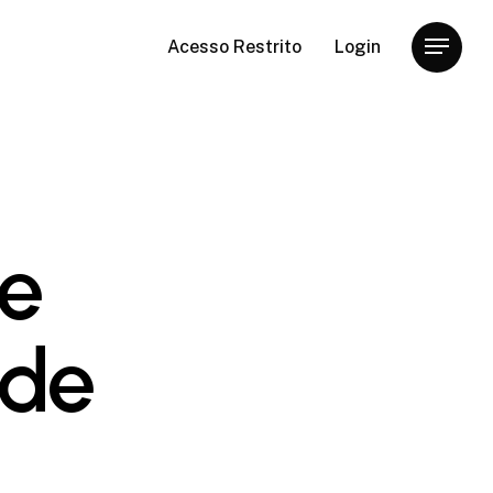
Acesso Restrito
Login
Menu
te
ode