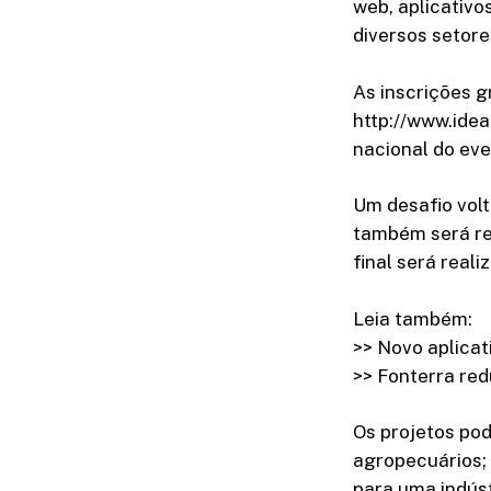
web, aplicativo
diversos setore
As inscrições g
http://www.idea
nacional do eve
Um desafio vol
também será rea
final será real
Leia também:
>> Novo aplicat
>> Fonterra red
Os projetos pod
agropecuários; 
para uma indústr