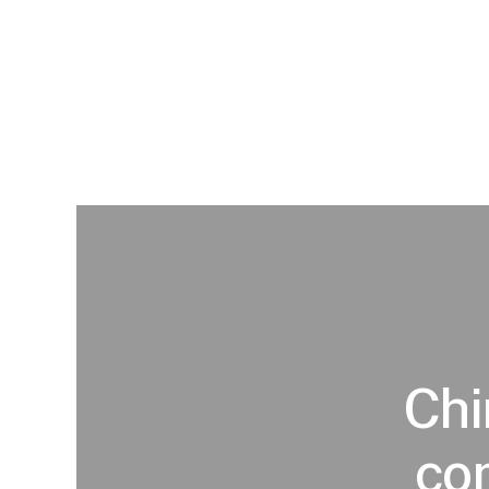
Chi
com