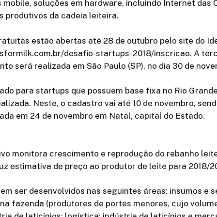
s mobile, soluções em hardware, incluindo Internet das 
s produtivos da cadeia leiteira.
ratuitas estão abertas até 28 de outubro pelo site do Id
sformilk.com.br/desafio-startups-2018/inscricao. A ter
nto será realizada em São Paulo (SP), no dia 30 de nov
tado para startups que possuem base fixa no Rio Grand
lizada. Neste, o cadastro vai até 10 de novembro, send
izada em 24 de novembro em Natal, capital do Estado.
ivo monitora crescimento e reprodução do rebanho leite
uz estimativa de preço ao produtor de leite para 2018/2
em ser desenvolvidos nas seguintes áreas: insumos e s
na fazenda (produtores de portes menores, cujo volume 
ia de laticínios; logística; indústria de laticínios e mer