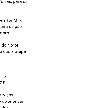
Coisas, para os
eas for Milk
ceira edição
embro.
e do Norte
o que a etapa
iro
019
erviços
do leite vai
cado e