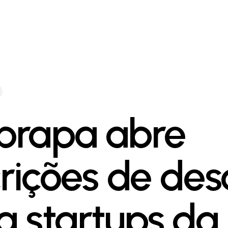
rapa abre
crições de des
a startups da