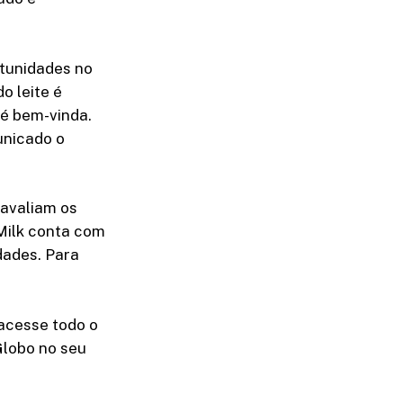
rtunidades no
o leite é
 é bem-vinda.
unicado o
 avaliam os
 Milk conta com
dades. Para
acesse todo o
Globo no seu