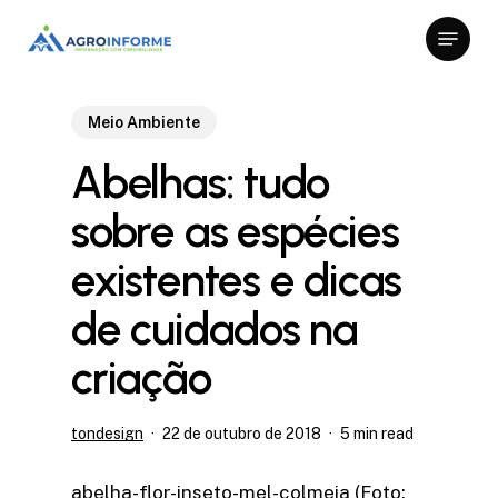
Skip
Menu
to
Close
main
Menu
content
Meio Ambiente
Abelhas: tudo
sobre as espécies
existentes e dicas
de cuidados na
criação
tondesign
22 de outubro de 2018
5 min read
abelha-flor-inseto-mel-colmeia (Foto: