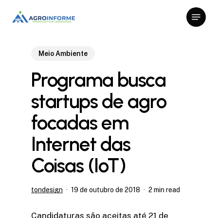
Skip
Menu
to
Close
main
Menu
content
Meio Ambiente
Programa busca
startups de agro
focadas em
Internet das
Coisas (IoT)
tondesign
19 de outubro de 2018
2 min read
Candidaturas são aceitas até 21 de