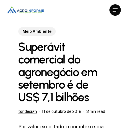
Skip
Menu
to
Close
main
Menu
content
Meio Ambiente
Superávit
comercial do
agronegócio em
setembro é de
US$ 7,1 bilhões
tondesign
11 de outubro de 2018
3 min read
Por valor exportado, o complexo soja