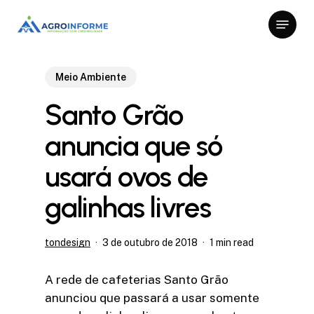
Skip
Menu
to
Close
main
Menu
content
Meio Ambiente
Santo Grão
anuncia que só
usará ovos de
galinhas livres
tondesign
3 de outubro de 2018
1 min read
A rede de cafeterias Santo Grão
anunciou que passará a usar somente