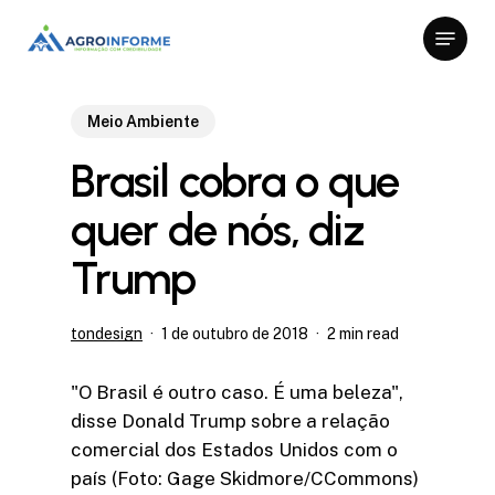
Skip
Menu
to
Close
main
Menu
content
Meio Ambiente
Brasil cobra o que
quer de nós, diz
Trump
tondesign
1 de outubro de 2018
2 min read
"O Brasil é outro caso. É uma beleza",
disse Donald Trump sobre a relação
comercial dos Estados Unidos com o
país (Foto: Gage Skidmore/CCommons)