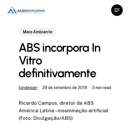
Skip
Menu
to
Close
main
Menu
content
Meio Ambiente
ABS incorpora In
Vitro
definitivamente
tondesign
29 de setembro de 2018
3 min read
Ricardo Campos, diretor da ABS
América Latina – inseminação artificial
(Foto: Divulgação/ABS)