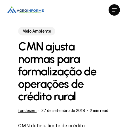
Skip
Menu
to
Close
main
Menu
content
Meio Ambiente
CMN ajusta
normas para
formalização de
operações de
crédito rural
tondesign
27 de setembro de 2018
2 min read
CMN definiu limite de crédito