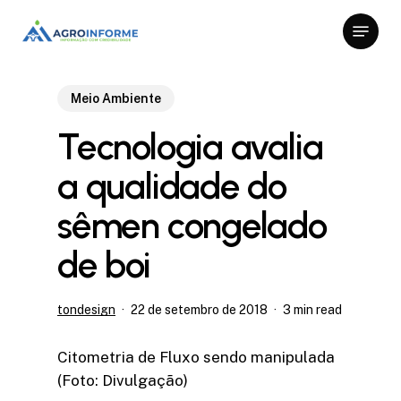
Skip
Menu
to
Close
main
Menu
content
Meio Ambiente
Tecnologia avalia
a qualidade do
sêmen congelado
de boi
tondesign
22 de setembro de 2018
3 min read
Citometria de Fluxo sendo manipulada
(Foto: Divulgação)