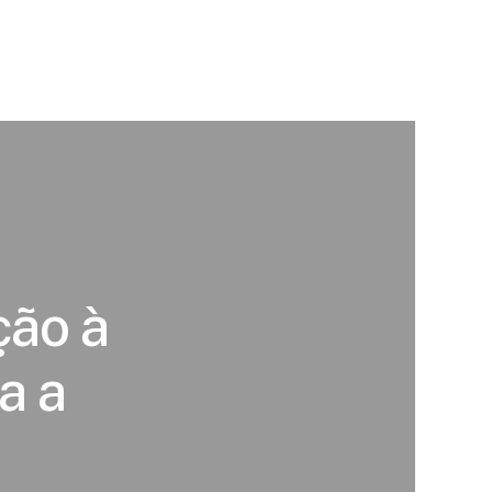
ção à
a a