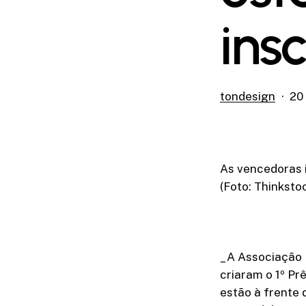
ins
tondesign
20
As vencedoras 
(Foto: Thinksto
_A Associação 
criaram o 1º Pr
estão à frente 