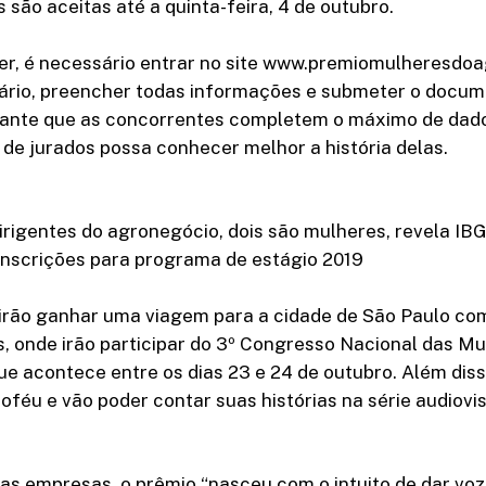
 são aceitas até a quinta-feira, 4 de outubro.
er, é necessário entrar no site www.premiomulheresdoa
lário, preencher todas informações e submeter o doc
rtante que as concorrentes completem o máximo de dado
de jurados possa conhecer melhor a história delas.
irigentes do agronegócio, dois são mulheres, revela IB
inscrições para programa de estágio 2019
irão ganhar uma viagem para a cidade de São Paulo co
, onde irão participar do 3º Congresso Nacional das Mu
e acontece entre os dias 23 e 24 de outubro. Além diss
oféu e vão poder contar suas histórias na série audiovi
s empresas, o prêmio “nasceu com o intuito de dar voz 