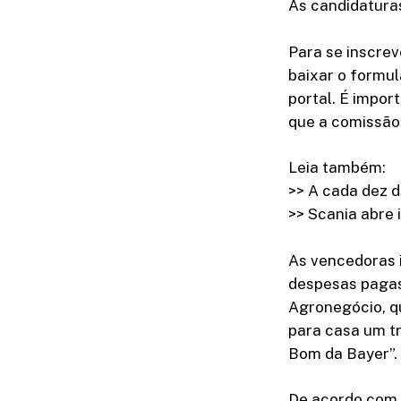
As candidaturas
Para se inscrev
baixar o formu
portal. É impo
que a comissão 
Leia também:
>> A cada dez d
>> Scania abre 
As vencedoras 
despesas pagas
Agronegócio, qu
para casa um tr
Bom da Bayer”.
De acordo com a