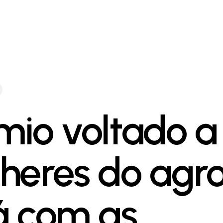
mio voltado a
heres do agr
á com as