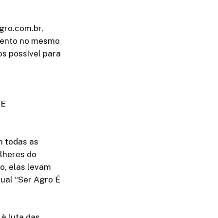
gro.com.br,
umento no mesmo
s possível para
GE
m todas as
lheres do
o, elas levam
sual “Ser Agro É
à luta das