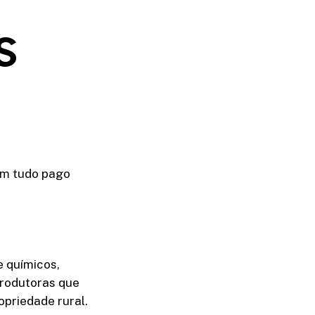
s
om tudo pago
e químicos,
produtoras que
opriedade rural.