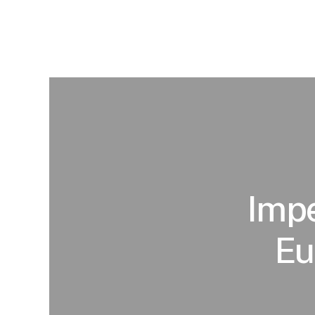
Impe
Eu