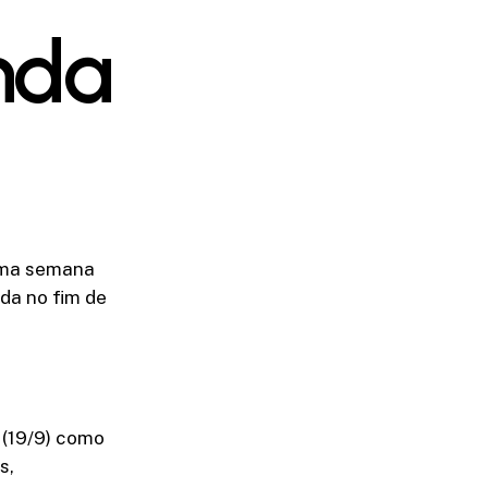
nda
 uma semana
da no fim de
 (19/9) como
s,