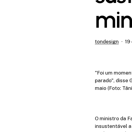
min
tondesign
19
"Foi um moment
parado", disse 
maio (Foto: Tân
O ministro da F
insustentável a