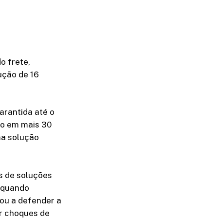
o frete,
ução de 16
arantida até o
to em mais 30
ma solução
s de soluções
a quando
tou a defender a
er choques de