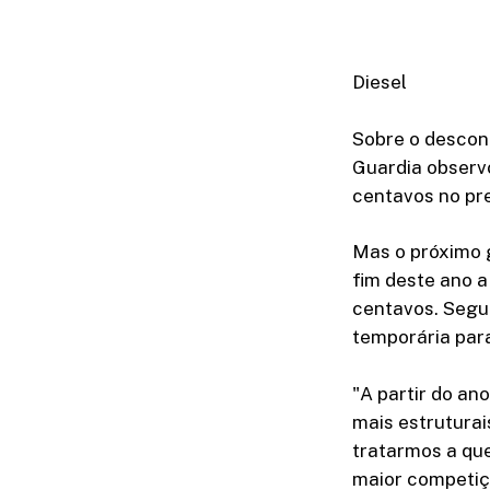
Diesel
Sobre o descon
Guardia observ
centavos no pr
Mas o próximo g
fim deste ano a
centavos. Segu
temporária para
"A partir do a
mais estruturai
tratarmos a que
maior competiçã