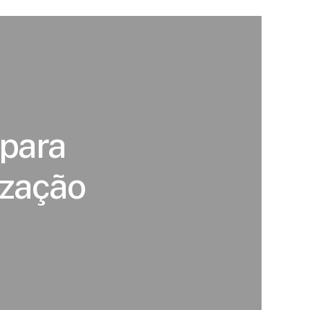
 para
ização