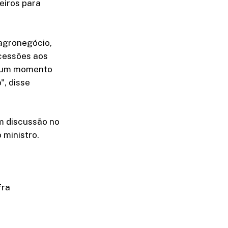
eiros para
 agronegócio,
ncessões aos
i um momento
", disse
m discussão no
 ministro.
fra