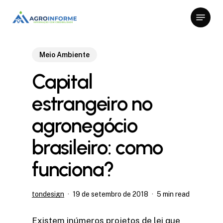
Skip
Menu
to
Close
main
Menu
content
Meio Ambiente
Capital
estrangeiro no
agronegócio
brasileiro: como
funciona?
tondesign
19 de setembro de 2018
5 min read
Existem inúmeros projetos de lei que