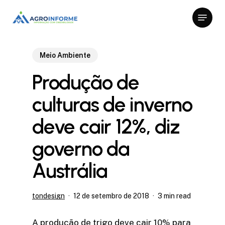
Skip
Menu
to
Close
main
Menu
content
Meio Ambiente
Produção de
culturas de inverno
deve cair 12%, diz
governo da
Austrália
tondesign
12 de setembro de 2018
3 min read
A produção de trigo deve cair 10% para