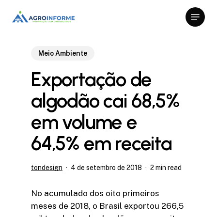
Skip
Menu
to
Close
main
Menu
content
Meio Ambiente
Exportação de
algodão cai 68,5%
em volume e
64,5% em receita
tondesign
4 de setembro de 2018
2 min read
No acumulado dos oito primeiros
meses de 2018, o Brasil exportou 266,5