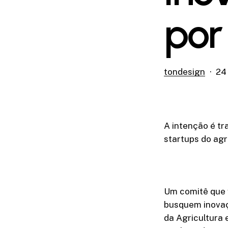
por
tondesign
24
A intenção é tr
startups do agr
Um comitê que v
busquem inovaç
da Agricultura 