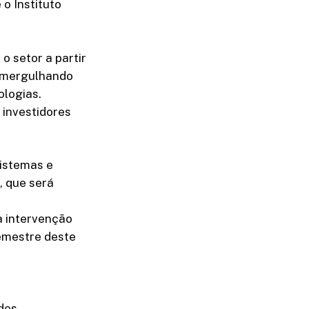
o Instituto
o setor a partir
á mergulhando
ologias.
investidores
istemas e
, que será
a intervenção
semestre deste
ades