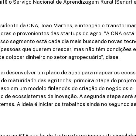
ê o Serviço Nacional de Aprendizagem Rural (Senar) e 
idente da CNA, João Martins, a intenção é transformar 
doras e provenientes das startups do agro. "A CNA est
osso segmento está cada dia mais buscando novas tecn
pessoas que querem crescer, mas não têm condições e 
e colocar dinheiro no setor agropecuário", disse.
vai desenvolver um plano de ação para mapear os ecoss
is de maturidade das agritechs, primeira etapa do projeto
base em um modelo finlandês de criação de negócios e
o de ecossistemas de inovação. A segunda etapa será 
emas. A ideia é iniciar os trabalhos ainda no segundo 
zem ao STF que lei do frete reforça inconstitucionalid