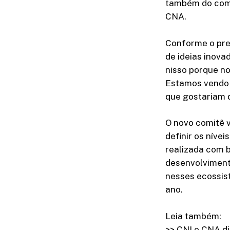
também do comit
CNA.
Conforme o pres
de ideias inova
nisso porque n
Estamos vendo 
que gostariam d
O novo comitê 
definir os níve
realizada com 
desenvolviment
nesses ecossist
ano.
Leia também:
>> CNI e CNA di