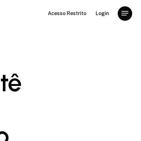
Acesso Restrito
Login
Menu
tê
o