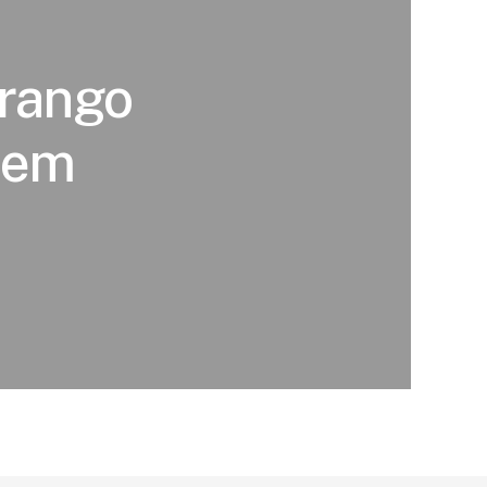
frango
 em