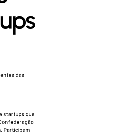
tups
ientes das
e startups que
 Confederação
a. Participam