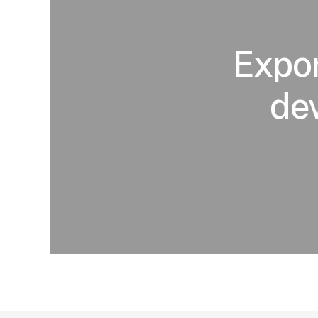
Expor
de