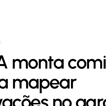
 monta comi
a mapear
vações no agr