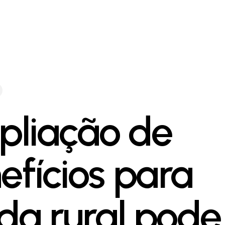
liação de
efícios para
ida rural pode