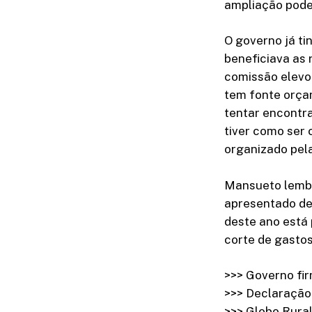
ampliação pode
O governo já ti
beneficiava as
comissão elevou
tem fonte orça
tentar encontra
tiver como ser 
organizado pela
Mansueto lembr
apresentado de
deste ano está 
corte de gasto
>>> Governo fir
>>> Declaração 
>>> Globo Rura