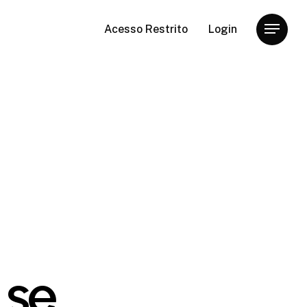
Acesso Restrito
Login
Menu
 se