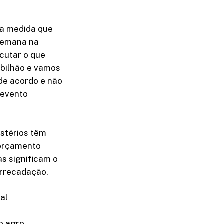
 a medida que
 semana na
cutar o que
 bilhão e vamos
 de acordo e não
 evento
stérios têm
 orçamento
as significam o
arrecadação.
al
o agro