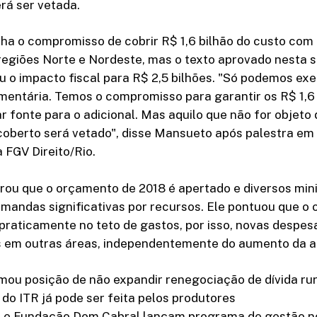
rá ser vetada.
nha o compromisso de cobrir R$ 1,6 bilhão do custo com
 regiões Norte e Nordeste, mas o texto aprovado nesta
 o impacto fiscal para R$ 2,5 bilhões. "Só podemos exe
mentária. Temos o compromisso para garantir os R$ 1,6
r fonte para o adicional. Mas aquilo que não for objeto
coberto será vetado", disse Mansueto após palestra em
 FGV Direito/Rio.
ou que o orçamento de 2018 é apertado e diversos mini
mandas significativas por recursos. Ele pontuou que o
praticamente no teto de gastos, por isso, novas despes
s em outras áreas, independentemente do aumento da 
mou posição de não expandir renegociação de dívida rur
do ITR já pode ser feita pelos produtores
l e Fundação Dom Cabral lançam programa de gestão n