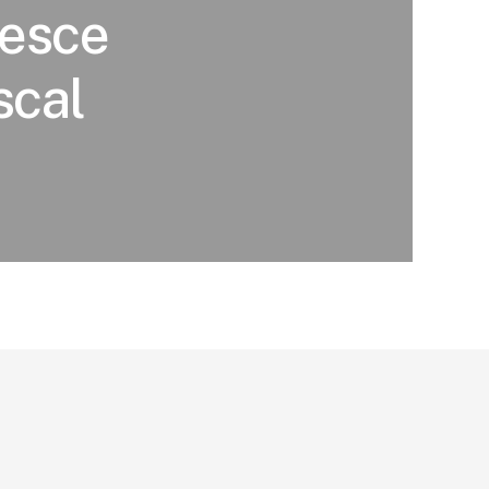
resce
scal