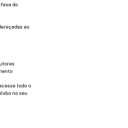
efesa do
ndereçadas ao
dutores
amento
acesse todo o
Globo no seu