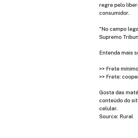
regre pelo libe
consumidor.
"No campo lega
Supremo Tribuna
Entenda mais s
>> Frete mínim
>> Frete: coop
Gosta das maté
conteúdo do sit
celular.
Source: Rural