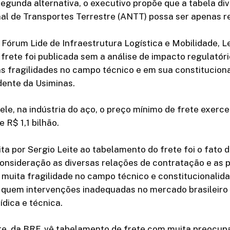
gunda alternativa, o executivo propõe que a tabela di
al de Transportes Terrestre (ANTT) possa ser apenas re
 Fórum Lide de Infraestrutura Logística e Mobilidade, Le
 frete foi publicada sem a análise de impacto regulatóri
s fragilidades no campo técnico e em sua constituciona
idente da Usiminas.
le, na indústria do aço, o preço mínimo de frete exerc
 R$ 1,1 bilhão.
eita por Sergio Leite ao tabelamento do frete foi o fato
onsideração as diversas relações de contratação e as p
 muita fragilidade no campo técnico e constitucionalidad
a quem intervenções inadequadas no mercado brasileir
ídica e técnica.
te, da BRF, vê tabelamento de frete com muita preocu