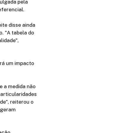
vulgada pela
ferencial.
ite disse ainda
o. "A tabela do
lidade",
erá um impacto
 de a medida não
articularidades
e", reiterou o
o geram
pação