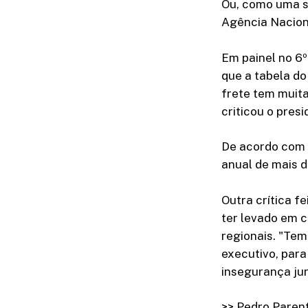
Ou, como uma se
Agência Nacion
Em painel no 6º
que a tabela do
frete tem muita
criticou o pres
De acordo com e
anual de mais de
Outra crítica f
ter levado em c
regionais. "Tem
executivo, par
insegurança jur
>> Pedro Paren