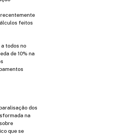
o recentemente
álculos feitos
 a todos no
queda de 10% na
os
uipamentos
 paralisação dos
ansformada na
 sobre
tico que se