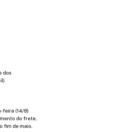
e dos
l)
feira (14/8)
amento do frete,
 fim de maio.