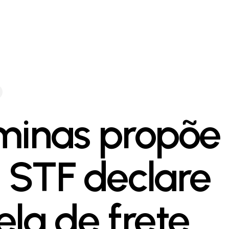
minas propõe
 STF declare
ela de frete