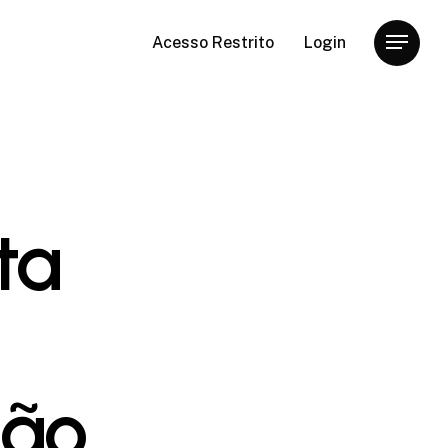
Acesso Restrito
Login
Menu
ta
dão