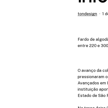
tondesign
1 
Fardo de algod
entre 220 e 300
O avanço da co
pressionaram o
Avançados em E
instituição ap
Estado de São 
Na terça-feira 