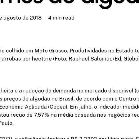
de agosto de 2018
4 min read
ão colhido em Mato Grosso. Produtividades no Estado t
 arrobas por hectare (Foto: Raphael Salomão/Ed. Globo
lheita e a redução da demanda no mercado disponível (s
s preços do algodão no Brasil, de acordo com o Centro
conomia Aplicada (Cepea). Em julho, o indicador medid
ontou recuo de 7,57% na média baseada nos negócios rea
Paulo.
(31/7), a referência fechou a R$ 3,3303 por libra-peso. 