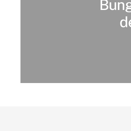
Bunge
d