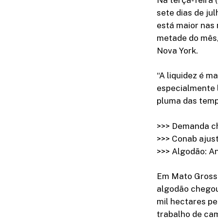
sete dias de ju
está maior nas
metade do mês,
Nova York.
“A liquidez é 
especialmente 
pluma das tempo
>>> Demanda ch
>>> Conab ajust
>>> Algodão: An
Em Mato Grosso,
algodão chegou
mil hectares p
trabalho de ca