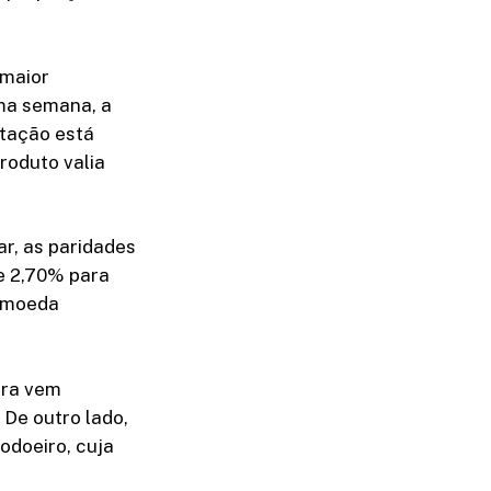
 maior
ima semana, a
otação está
roduto valia
r, as paridades
e 2,70% para
o moeda
ura vem
 De outro lado,
odoeiro, cuja