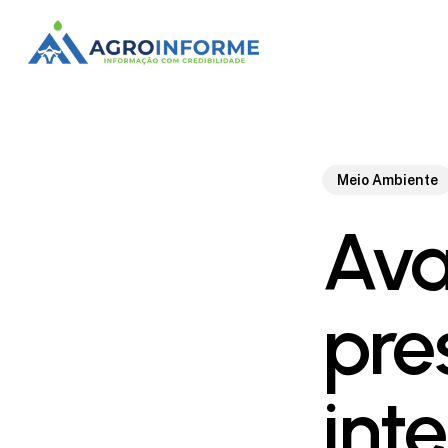
Skip
to
main
content
Meio Ambiente
Ava
pre
int