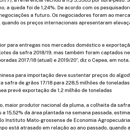
lho, a queda foi de 1,24%. De acordo com os pesquisadore
 negociações a futuro. Os negociadores foram ao merc
 quando os preços internacionais apresentaram elevaç
maior para entregas nos mercados doméstico e exportaç
lotes da safra 2018/19, mas também foram captados n
radas 2017/18 (atual) e 2019/20”, diz o Cepea, em nota.
inesa para importação deve sustentar preços do algo
a safra de grãos 17/18 para 228,5 milhões de toneladas
ea prevê exportação de 1,2 milhão de toneladas
 maior produtor nacional da pluma, a colheita da safr
 a 15,52% da área plantada na semana passada, estim
elo Instituto Mato-grossense de Economia Agropecuária 
mpo está atrasado em relação ao ano passado, quando 