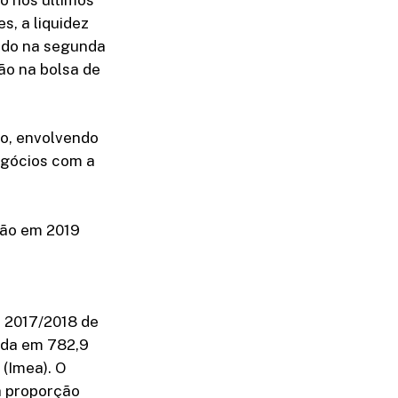
s, a liquidez
ado na segunda
ão na bolsa de
ão, envolvendo
egócios com a
dão em 2019
a 2017/2018 de
ada em 782,9
(Imea). O
a proporção