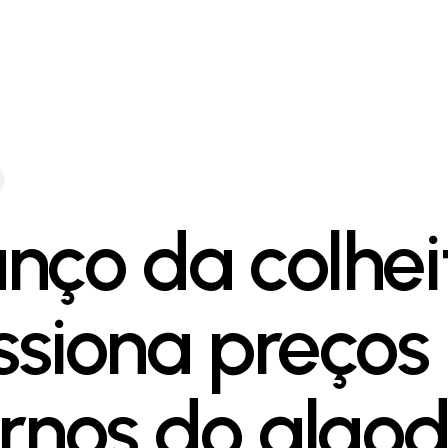
nço da colhei
ssiona preços
ernos do algo