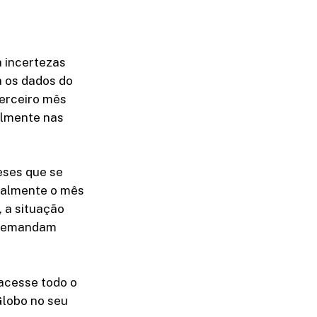
 incertezas
a os dados do
terceiro mês
almente nas
meses que se
palmente o mês
 a situação
o demandam
acesse todo o
Globo no seu