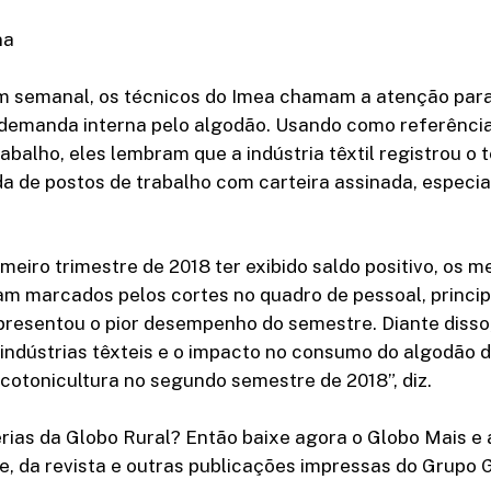
na
im semanal, os técnicos do Imea chamam a atenção para
 demanda interna pelo algodão. Usando como referênci
rabalho, eles lembram que a indústria têxtil registrou o 
da de postos de trabalho com carteira assinada, especi
imeiro trimestre de 2018 ter exibido saldo positivo, os 
m marcados pelos cortes no quadro de pessoal, princi
presentou o pior desempenho do semestre. Diante disso,
indústrias têxteis e o impacto no consumo do algodã
cotonicultura no segundo semestre de 2018”, diz.
rias da Globo Rural? Então baixe agora o Globo Mais e 
e, da revista e outras publicações impressas do Grupo 