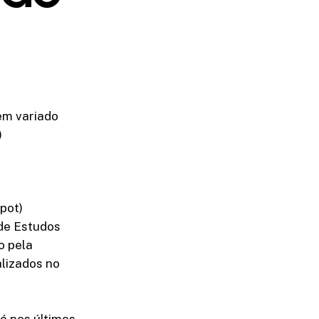
em variado
)
pot)
 de Estudos
o pela
lizados no
Só nos últimos