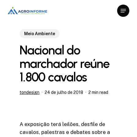
Skip
Menu
to
Close
main
Menu
content
Meio Ambiente
Nacional do
marchador reúne
1.800 cavalos
tondesign
24 de julho de 2018
2 min read
A exposição terá leilões, desfile de
cavalos, palestras e debates sobre a