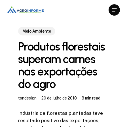
Skip
Menu
to
Close
main
Menu
content
Meio Ambiente
Produtos florestais
superam carnes
nas exportações
do agro
tondesign
20 de julho de 2018
8 min read
Indústria de florestas plantadas teve
resultado positivo das exportações,