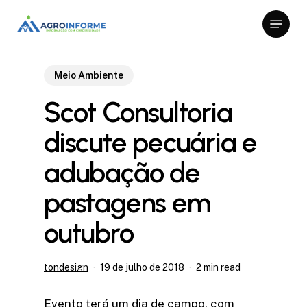
Skip
Menu
to
Close
main
Menu
content
Meio Ambiente
Scot Consultoria
discute pecuária e
adubação de
pastagens em
outubro
tondesign
19 de julho de 2018
2 min read
Evento terá um dia de campo, com