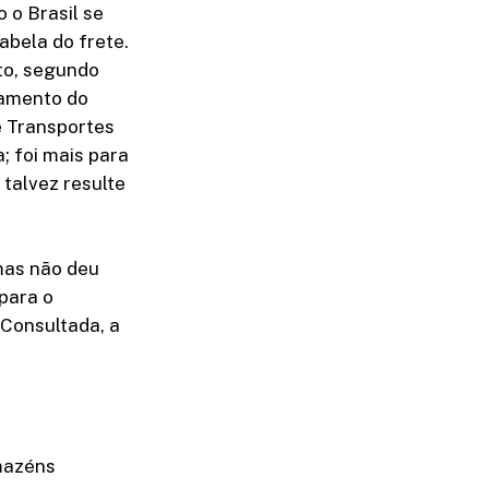
 o Brasil se
tabela do frete.
nto, segundo
namento do
e Transportes
; foi mais para
talvez resulte
mas não deu
para o
 Consultada, a
rmazéns