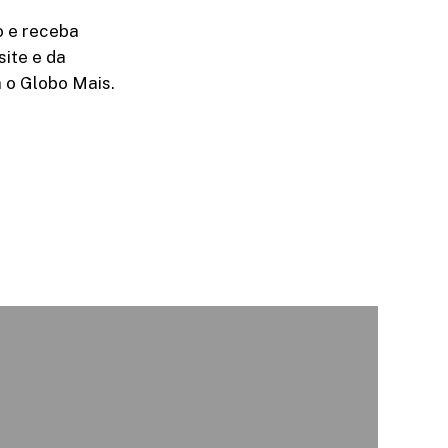
o e receba
site e da
a o Globo Mais.