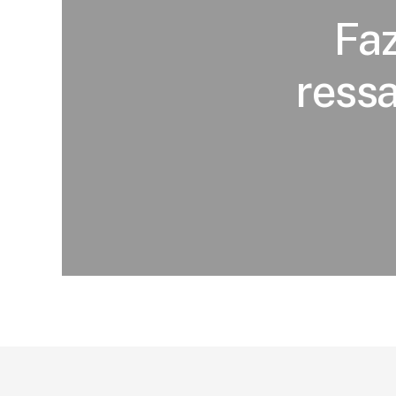
Faz
ressa