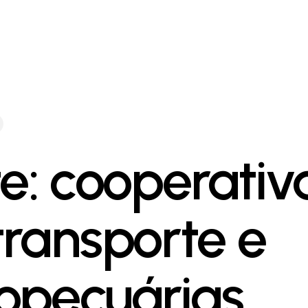
te: cooperativ
transporte e
opecuárias