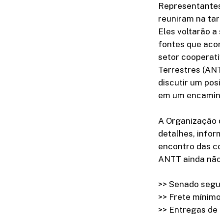
Representantes 
reuniram na tard
Eles voltarão a
fontes que aco
setor cooperati
Terrestres (ANT
discutir um po
em um encaminh
A Organização 
detalhes, info
encontro das c
ANTT ainda não
>> Senado segu
>> Frete mínimo
>> Entregas de