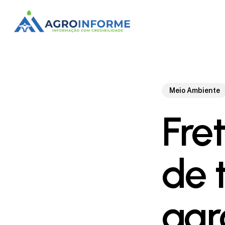
Skip
to
main
content
Meio Ambiente
Fre
de 
agr