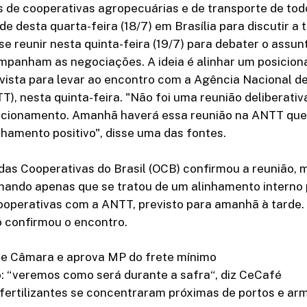
de cooperativas agropecuárias e de transporte de todo
e desta quarta-feira (18/7) em Brasília para discutir a 
 se reunir nesta quinta-feira (19/7) para debater o assu
mpanham as negociações. A ideia é alinhar um posicio
vista para levar ao encontro com a Agência Nacional d
T), nesta quinta-feira. "Não foi uma reunião deliberativa
sicionamento. Amanhã haverá essa reunião na ANTT que 
amento positivo", disse uma das fontes.
das Cooperativas do Brasil (OCB) confirmou a reunião, 
rmando apenas que se tratou de um alinhamento interno 
ooperativas com a ANTT, previsto para amanhã à tarde.
 confirmou o encontro.
e Câmara e aprova MP do frete mínimo
: “veremos como será durante a safra“, diz CeCafé
 fertilizantes se concentraram próximas de portos e a