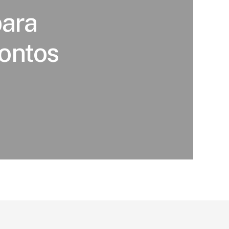
para
contos