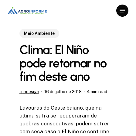
Skip
Menu
to
Close
main
Menu
content
Meio Ambiente
Clima: El Niño
pode retornar no
fim deste ano
tondesign
16 de julho de 2018
4 min read
Lavouras do Oeste baiano, que na
última safra se recuperaram de
quebras consecutivas, podem sofrer
com seca caso o El Niño se confirme.