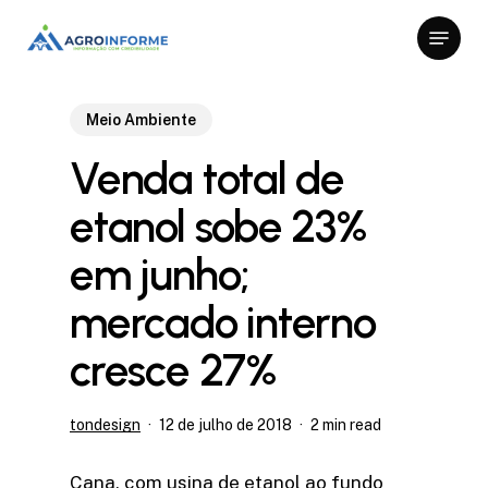
Skip
Menu
to
Close
main
Menu
content
Meio Ambiente
Venda total de
etanol sobe 23%
em junho;
mercado interno
cresce 27%
tondesign
12 de julho de 2018
2 min read
Cana, com usina de etanol ao fundo