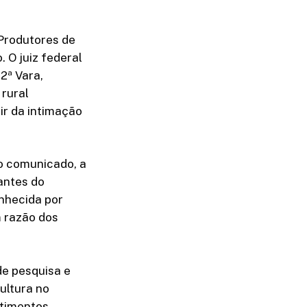
 Produtores de
 O juiz federal
2ª Vara,
 rural
ir da intimação
No comunicado, a
antes do
nhecida por
m razão dos
e pesquisa e
ultura no
stimentos