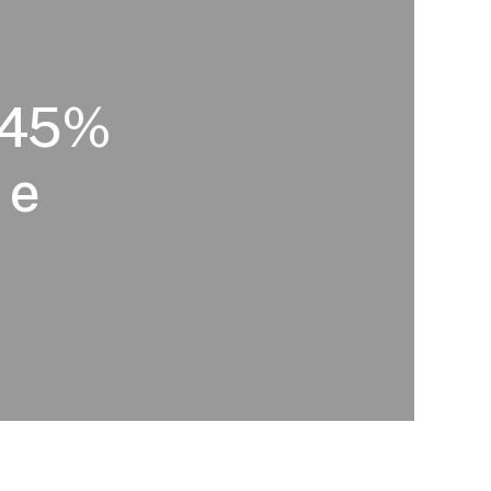
a 45%
 e