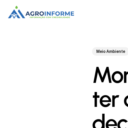
Skip
to
main
content
Meio Ambiente
Mon
ter
dec