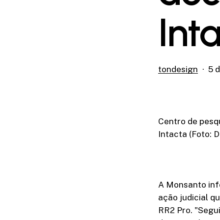
Int
tondesign
5 d
Centro de pesq
Intacta (Foto:
A Monsanto inf
ação judicial q
RR2 Pro. "Segu