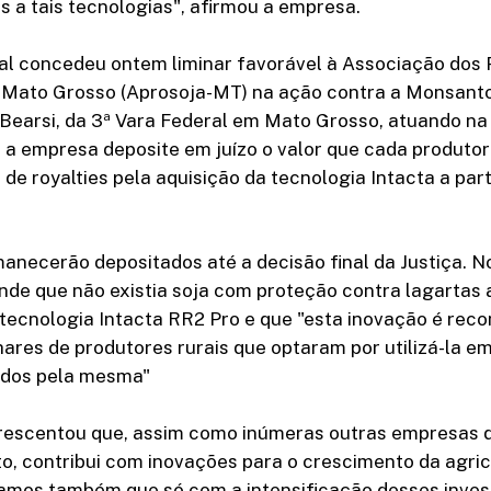
os a tais tecnologias", afirmou a empresa.
ral concedeu ontem liminar favorável à Associação dos
 Mato Grosso (Aprosoja-MT) na ação contra a Monsanto.
earsi, da 3ª Vara Federal em Mato Grosso, atuando na 
a empresa deposite em juízo o valor que cada produtor
de royalties pela aquisição da tecnologia Intacta a part
anecerão depositados até a decisão final da Justiça. 
de que não existia soja com proteção contra lagartas 
tecnologia Intacta RR2 Pro e que "esta inovação é reco
ares de produtores rurais que optaram por utilizá-la e
zidos pela mesma"
escentou que, assim como inúmeras outras empresas d
, contribui com inovações para o crescimento da agric
itamos também que só com a intensificação desses inve