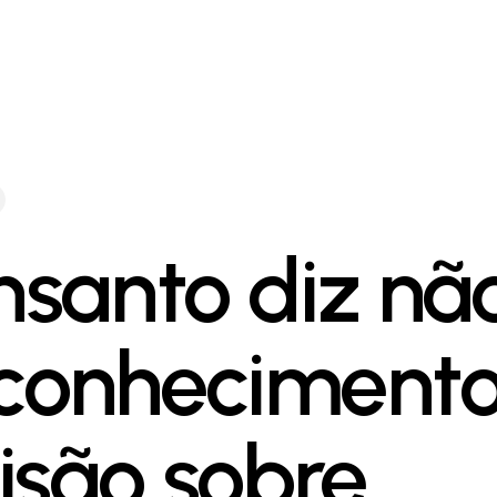
santo diz nã
 conheciment
isão sobre