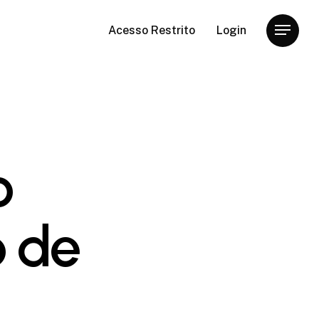
Acesso Restrito
Login
Menu
o
o de