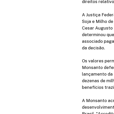
direitos relativ
A Justiça Fede
Soja e Milho de
Cesar Augusto B
determinou que 
associado paga 
da decisão.
Os valores perm
Monsanto defen
lançamento da 
dezenas de milh
benefícios tra
A Monsanto acr
desenvolvimento
Brasil. "Acred