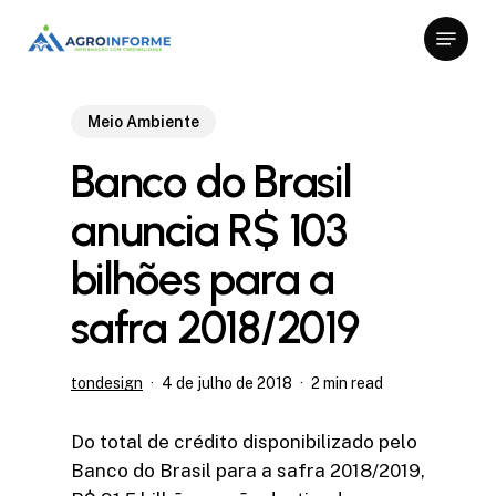
Skip
Menu
to
Close
main
Menu
content
Meio Ambiente
Banco do Brasil
anuncia R$ 103
bilhões para a
safra 2018/2019
tondesign
4 de julho de 2018
2 min read
Do total de crédito disponibilizado pelo
Banco do Brasil para a safra 2018/2019,