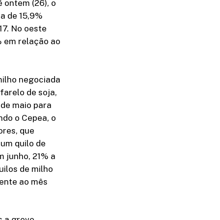
 ontem (26), o
ta de 15,9%
17. No oeste
% em relação ao
milho negociada
farelo de soja,
 de maio para
ndo o Cepea, o
ores, que
 um quilo de
em junho, 21% a
ilos de milho
rente ao mês
s a greve