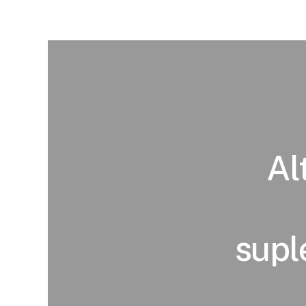
Al
supl