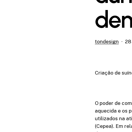
dem
tondesign
28
Criação de suí
O poder de com
aquecida e os p
utilizados na a
(Cepea). Em re