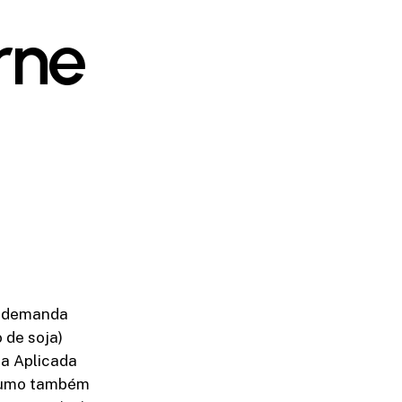
rne
a demanda
 de soja)
ia Aplicada
nsumo também