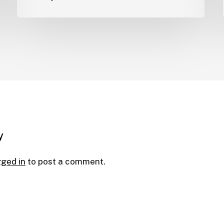
y
gged in
to post a comment.