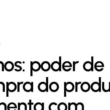
nos: poder de
pra do produ
menta com