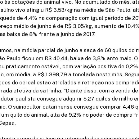
 às cotações do animal vivo. No acumulado do mês, até
suíno vivo atingiu R$ 3,53/kg na média de São Paulo, al
 queda de 4,4% na comparação com igual período de 20
preço médio de junho é de R$ 3,05/kg, aumento de 10,4
as baixa de 8% frente a junho de 2017.
mos, na média parcial de junho a saca de 60 quilos do 
São Paulo ficou em R$ 40,44, baixa de 3,8% ante maio. O 
cou praticamente estável, com variação positiva de 0,2%
o, em média, a R$ 1.399,79 a tonelada neste mês. Segu
ções do cereal estão atrelados à retração nos comprad
ada efetiva da safrinha. "Diante disso, com a venda de
rodutor paulista consegue adquirir 5,27 quilos de milho 
io. O suinocultor catarinense consegue comprar 4,46 qu
um quilo do animal, alta de 9,2% no poder de compra f
 Cepea.
tenta preço de suínos na retomada das operações apó