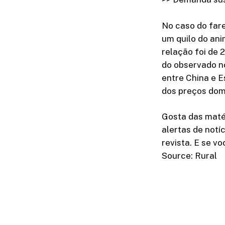
No caso do fare
um quilo do ani
relação foi de 
do observado no
entre China e E
dos preços dom
Gosta das matér
alertas de notí
revista. E se v
Source: Rural