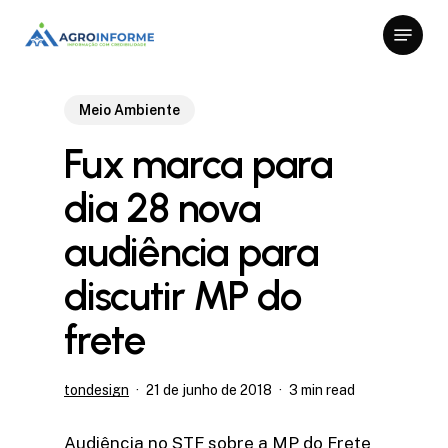
Skip
Menu
to
Close
main
Menu
content
Meio Ambiente
Fux marca para
dia 28 nova
audiência para
discutir MP do
frete
tondesign
21 de junho de 2018
3 min read
Audiência no STF sobre a MP do Frete