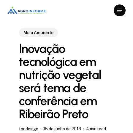
Skip
Menu
to
Close
main
Menu
content
Meio Ambiente
Inovação
tecnológica em
nutrição vegetal
será tema de
conferência em
Ribeirão Preto
tondesign
15 de junho de 2018
4 min read