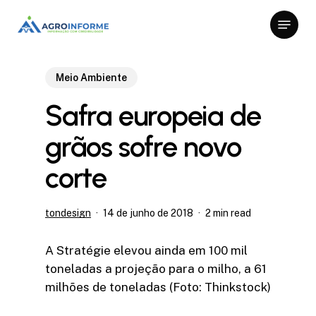
Skip
Menu
to
Close
main
Menu
content
Meio Ambiente
Safra europeia de
grãos sofre novo
corte
tondesign
14 de junho de 2018
2 min read
A Stratégie elevou ainda em 100 mil
toneladas a projeção para o milho, a 61
milhões de toneladas (Foto: Thinkstock)