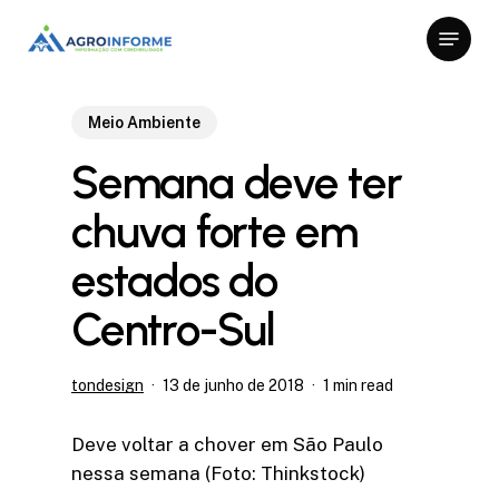
Skip
Menu
to
Close
main
Menu
content
Meio Ambiente
Semana deve ter
chuva forte em
estados do
Centro-Sul
tondesign
13 de junho de 2018
1 min read
Deve voltar a chover em São Paulo
nessa semana (Foto: Thinkstock)