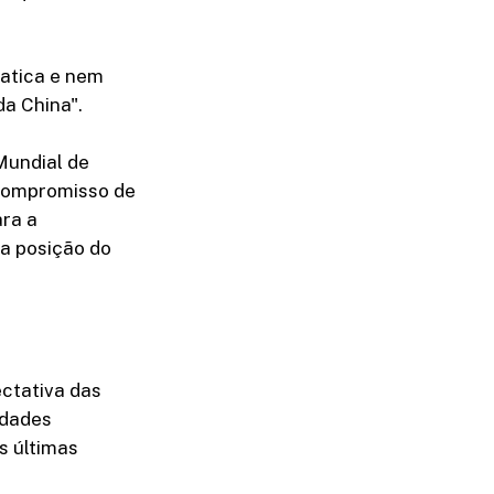
ratica e nem
da China".
Mundial de
compromisso de
ara a
a posição do
ctativa das
idades
s últimas