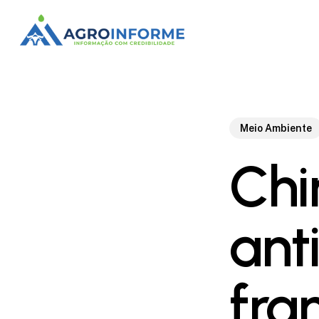
Skip
to
main
content
Meio Ambiente
Chi
ant
fra