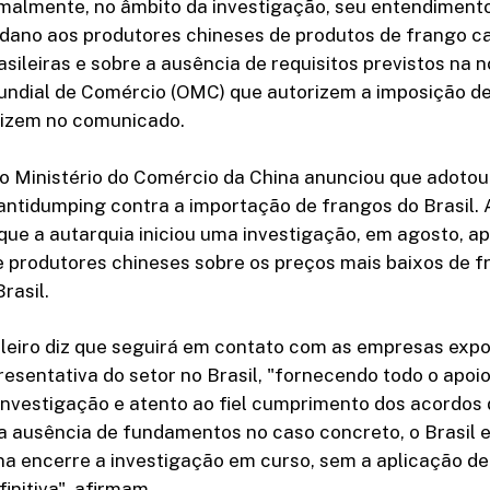
malmente, no âmbito da investigação, seu entendimento
e dano aos produtores chineses de produtos de frango c
sileiras e sobre a ausência de requisitos previstos na 
ndial de Comércio (OMC) que autorizem a imposição d
dizem no comunicado.
 o Ministério do Comércio da China anunciou que adotou 
antidumping contra a importação de frangos do Brasil. 
ue a autarquia iniciou uma investigação, em agosto, a
 produtores chineses sobre os preços mais baixos de f
rasil.
ileiro diz que seguirá em contato com as empresas expo
esentativa do setor no Brasil, "fornecendo todo o apoi
investigação e atento ao fiel cumprimento dos acordos
a ausência de fundamentos no caso concreto, o Brasil 
na encerre a investigação em curso, sem a aplicação d
initiva", afirmam.