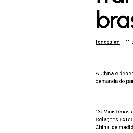
bra
tondesign
11
A China é depen
demanda do paí
Os Ministérios 
Relações Exter
China, de medid