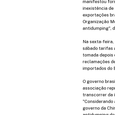
manifestou for
inexistência d
exportações bra
Organização Mu
antidumping", 
Na sexta-feira,
sábado tarifas 
tomada depois q
reclamações de
importados do B
O governo bras
associação repr
transcorrer da 
"Considerando 
governo da Chi
antidumping def