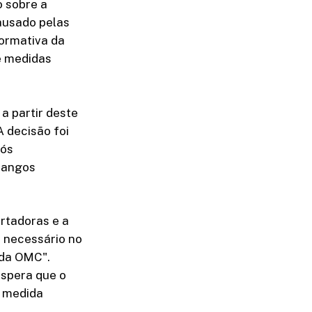
 sobre a
ausado pelas
normativa da
e medidas
a partir deste
A decisão foi
pós
rangos
rtadoras e a
o necessário no
 da OMC".
espera que o
e medida