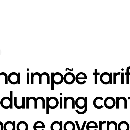
na impõe tari
idumping con
ngo e governo