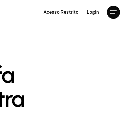
Acesso Restrito
Login
Menu
fa
tra