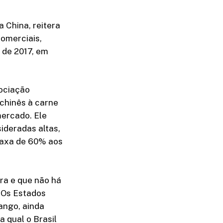
 China, reitera
omerciais,
 de 2017, em
sociação
 chinês à carne
mercado. Ele
ideradas altas,
taxa de 60% aos
ira e que não há
. Os Estados
ango, ainda
a qual o Brasil